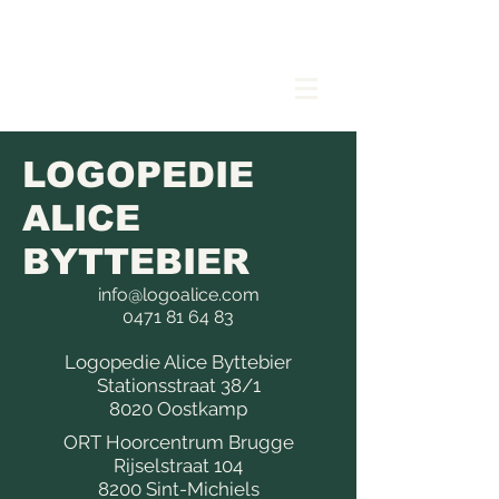
LOGOPEDIE
ALICE BYTTEBIER
LOGOPEDIE
ALICE
BYTTEBIER
info@logoalice.com
0471 81 64 83
Logopedie Alice Byttebier
Stationsstraat 38/1
8020 Oostkamp
ORT Hoorcentrum Brugge
Rijselstraat 104
8200 Sint-Michiels