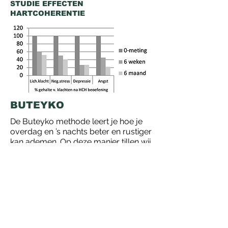
STUDIE EFFECTEN
HARTCOHERENTIE
BUTEYKO
De Buteyko methode leert je hoe je
overdag en ’s nachts beter en rustiger
kan ademen. Op deze manier tillen wij
onze ademhaling naar een volgend
level!
Door correct te leren ademen kan je
positieve evolutie opmerken op vlak
van hyperventilatie, astma, stress,
adhd, snurken, slaapapneu,
vermoeidheid, allergie, hoge