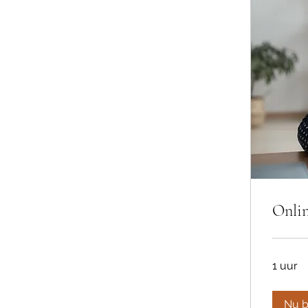
Onlin
1 uur
Nu 